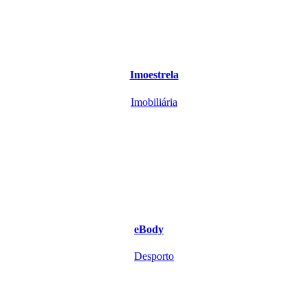
Imoestrela
Imobiliária
eBody
Desporto