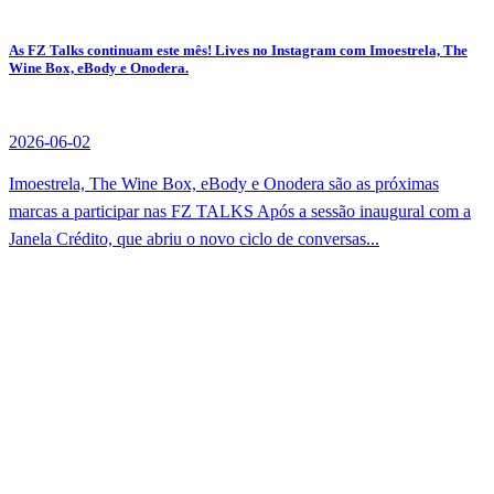
As FZ Talks continuam este mês! Lives no Instagram com Imoestrela, The
Wine Box, eBody e Onodera.
2026-06-02
Imoestrela, The Wine Box, eBody e Onodera são as próximas
marcas a participar nas FZ TALKS Após a sessão inaugural com a
Janela Crédito, que abriu o novo ciclo de conversas...