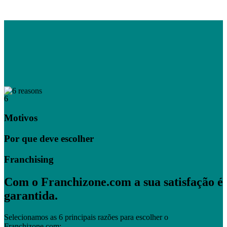
6
Motivos
Por que deve escolher
Franchising
Com o Franchizone.com a sua satisfação é
garantida.
Selecionamos as 6 principais razões para escolher o
Franchizone.com: