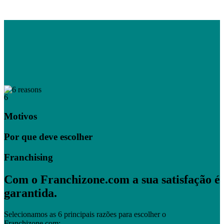
6
Motivos
Por que deve escolher
Franchising
Com o Franchizone.com a sua satisfação é
garantida.
Selecionamos as 6 principais razões para escolher o
Franchizone.com: