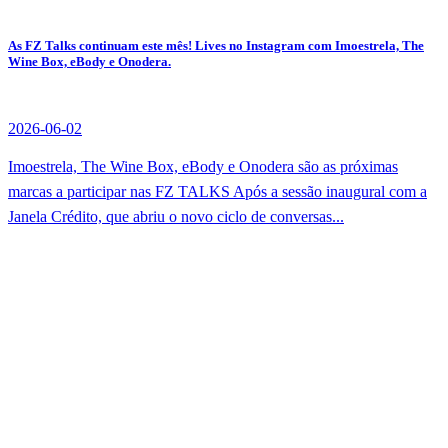
As FZ Talks continuam este mês! Lives no Instagram com Imoestrela, The
Wine Box, eBody e Onodera.
2026-06-02
Imoestrela, The Wine Box, eBody e Onodera são as próximas
marcas a participar nas FZ TALKS Após a sessão inaugural com a
Janela Crédito, que abriu o novo ciclo de conversas...