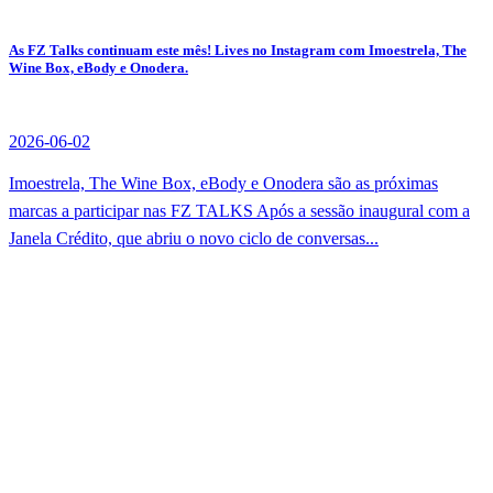
As FZ Talks continuam este mês! Lives no Instagram com Imoestrela, The
Wine Box, eBody e Onodera.
2026-06-02
Imoestrela, The Wine Box, eBody e Onodera são as próximas
marcas a participar nas FZ TALKS Após a sessão inaugural com a
Janela Crédito, que abriu o novo ciclo de conversas...