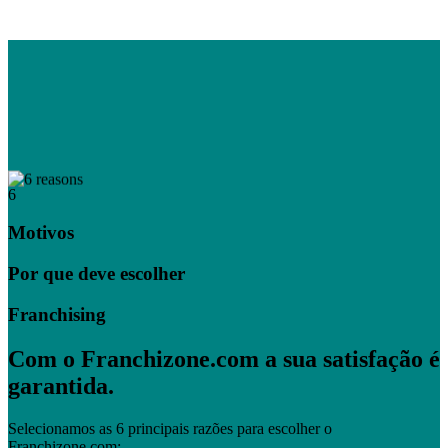
6
Motivos
Por que deve escolher
Franchising
Com o Franchizone.com a sua satisfação é
garantida.
Selecionamos as 6 principais razões para escolher o
Franchizone.com: