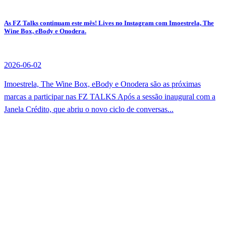
As FZ Talks continuam este mês! Lives no Instagram com Imoestrela, The
Wine Box, eBody e Onodera.
2026-06-02
Imoestrela, The Wine Box, eBody e Onodera são as próximas
marcas a participar nas FZ TALKS Após a sessão inaugural com a
Janela Crédito, que abriu o novo ciclo de conversas...