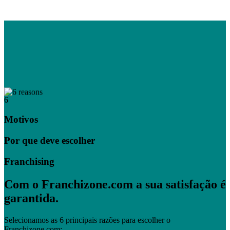
6
Motivos
Por que deve escolher
Franchising
Com o Franchizone.com a sua satisfação é
garantida.
Selecionamos as 6 principais razões para escolher o
Franchizone.com: