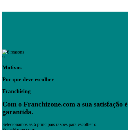
6
Motivos
Por que deve escolher
Franchising
Com o Franchizone.com a sua satisfação é
garantida.
Selecionamos as 6 principais razões para escolher o
Franchizone.com: