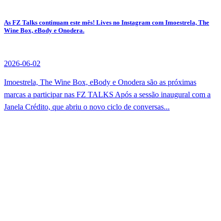
As FZ Talks continuam este mês! Lives no Instagram com Imoestrela, The
Wine Box, eBody e Onodera.
2026-06-02
Imoestrela, The Wine Box, eBody e Onodera são as próximas
marcas a participar nas FZ TALKS Após a sessão inaugural com a
Janela Crédito, que abriu o novo ciclo de conversas...