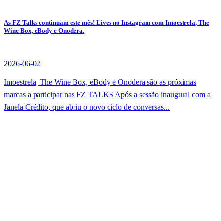
As FZ Talks continuam este mês! Lives no Instagram com Imoestrela, The
Wine Box, eBody e Onodera.
2026-06-02
Imoestrela, The Wine Box, eBody e Onodera são as próximas
marcas a participar nas FZ TALKS Após a sessão inaugural com a
Janela Crédito, que abriu o novo ciclo de conversas...