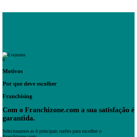
6
Motivos
Por que deve escolher
Franchising
Com o Franchizone.com a sua satisfação é
garantida.
Selecionamos as 6 principais razões para escolher o
Franchizone.com: