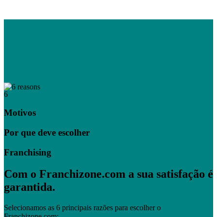
6
Motivos
Por que deve escolher
Franchising
Com o Franchizone.com a sua satisfação é
garantida.
Selecionamos as 6 principais razões para escolher o
Franchizone.com: