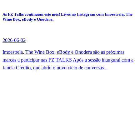
As FZ Talks continuam este mês! Lives no Instagram com Imoestrela, The
Wine Box, eBody e Onodera.
2026-06-02
Imoestrela, The Wine Box, eBody e Onodera são as próximas
marcas a participar nas FZ TALKS Após a sessão inaugural com a
Janela Crédito, que abriu o novo ciclo de conversas...