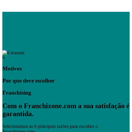
6
Motivos
Por que deve escolher
Franchising
Com o Franchizone.com a sua satisfação é
garantida.
Selecionamos as 6 principais razões para escolher o
Franchizone.com: