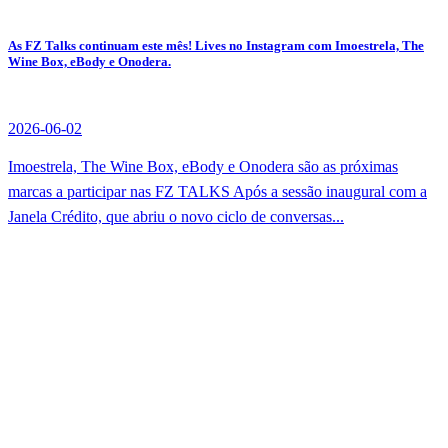
As FZ Talks continuam este mês! Lives no Instagram com Imoestrela, The
Wine Box, eBody e Onodera.
2026-06-02
Imoestrela, The Wine Box, eBody e Onodera são as próximas
marcas a participar nas FZ TALKS Após a sessão inaugural com a
Janela Crédito, que abriu o novo ciclo de conversas...