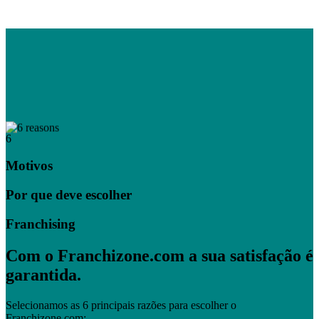
6
Motivos
Por que deve escolher
Franchising
Com o Franchizone.com a sua satisfação é
garantida.
Selecionamos as 6 principais razões para escolher o
Franchizone.com: