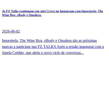
As FZ Talks continuam este mês! Lives no Instagram com Imoestrela, The
Wine Box, eBody e Onodera.
2026-06-02
Imoestrela, The Wine Box, eBody e Onodera são as próximas
marcas a participar nas FZ TALKS Após a sessão inaugural com a
Janela Crédito, que abriu o novo ciclo de conversas...