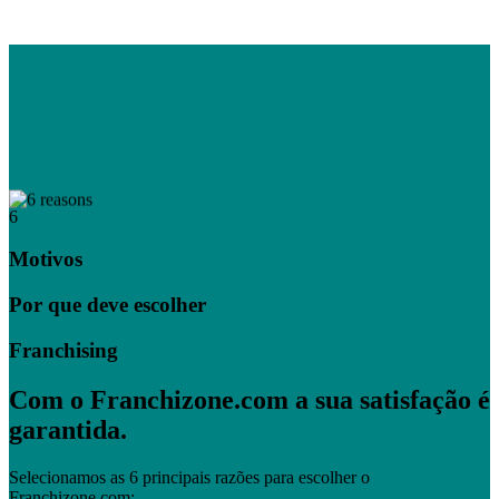
6
Motivos
Por que deve escolher
Franchising
Com o Franchizone.com a sua satisfação é
garantida.
Selecionamos as 6 principais razões para escolher o
Franchizone.com: