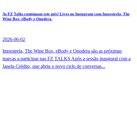
As FZ Talks continuam este mês! Lives no Instagram com Imoestrela, The
Wine Box, eBody e Onodera.
2026-06-02
Imoestrela, The Wine Box, eBody e Onodera são as próximas
marcas a participar nas FZ TALKS Após a sessão inaugural com a
Janela Crédito, que abriu o novo ciclo de conversas...