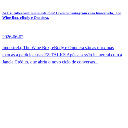
As FZ Talks continuam este mês! Lives no Instagram com Imoestrela, The
Wine Box, eBody e Onodera.
2026-06-02
Imoestrela, The Wine Box, eBody e Onodera são as próximas
marcas a participar nas FZ TALKS Após a sessão inaugural com a
Janela Crédito, que abriu o novo ciclo de conversas...