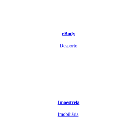
eBody
Desporto
Imoestrela
Imobiliária