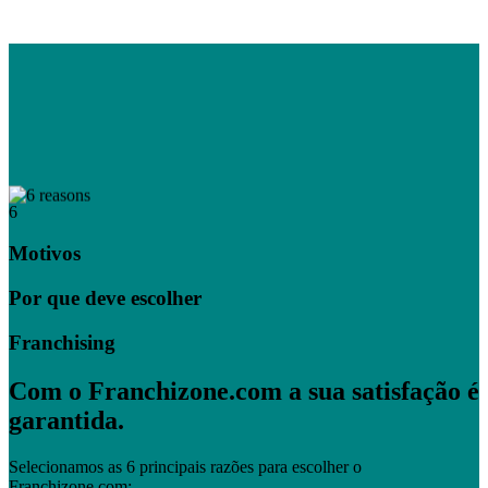
6
Motivos
Por que deve escolher
Franchising
Com o Franchizone.com a sua satisfação é
garantida.
Selecionamos as 6 principais razões para escolher o
Franchizone.com: