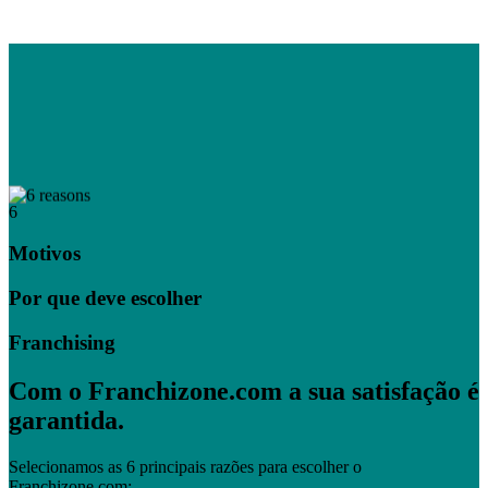
6
Motivos
Por que deve escolher
Franchising
Com o Franchizone.com a sua satisfação é
garantida.
Selecionamos as 6 principais razões para escolher o
Franchizone.com: