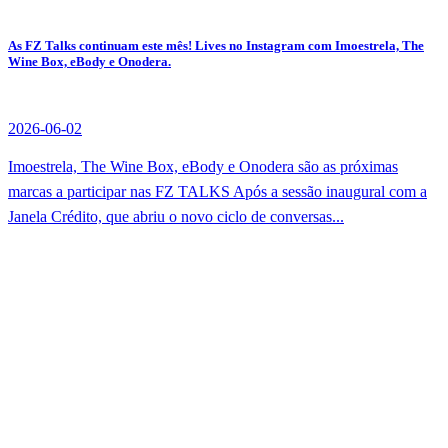
As FZ Talks continuam este mês! Lives no Instagram com Imoestrela, The
Wine Box, eBody e Onodera.
2026-06-02
Imoestrela, The Wine Box, eBody e Onodera são as próximas
marcas a participar nas FZ TALKS Após a sessão inaugural com a
Janela Crédito, que abriu o novo ciclo de conversas...