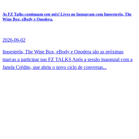
As FZ Talks continuam este mês! Lives no Instagram com Imoestrela, The
Wine Box, eBody e Onodera.
2026-06-02
Imoestrela, The Wine Box, eBody e Onodera são as próximas
marcas a participar nas FZ TALKS Após a sessão inaugural com a
Janela Crédito, que abriu o novo ciclo de conversas...