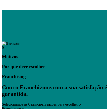
6
Motivos
Por que deve escolher
Franchising
Com o Franchizone.com a sua satisfação é
garantida.
Selecionamos as 6 principais razões para escolher o
Franchizone.com: