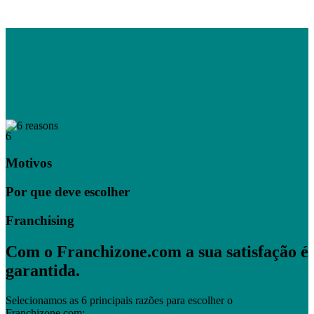
6
Motivos
Por que deve escolher
Franchising
Com o Franchizone.com a sua satisfação é
garantida.
Selecionamos as 6 principais razões para escolher o
Franchizone.com: