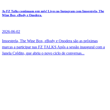
As FZ Talks continuam este mês! Lives no Instagram com Imoestrela, The
Wine Box, eBody e Onodera.
2026-06-02
Imoestrela, The Wine Box, eBody e Onodera são as próximas
marcas a participar nas FZ TALKS Após a sessão inaugural com a
Janela Crédito, que abriu o novo ciclo de conversas...