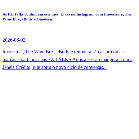
As FZ Talks continuam este mês! Lives no Instagram com Imoestrela, The
Wine Box, eBody e Onodera.
2026-06-02
Imoestrela, The Wine Box, eBody e Onodera são as próximas
marcas a participar nas FZ TALKS Após a sessão inaugural com a
Janela Crédito, que abriu o novo ciclo de conversas...