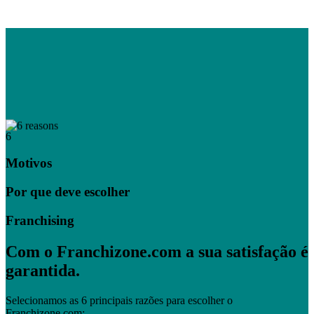
6
Motivos
Por que deve escolher
Franchising
Com o Franchizone.com a sua satisfação é
garantida.
Selecionamos as 6 principais razões para escolher o
Franchizone.com: