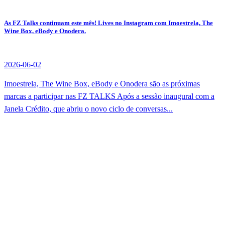
As FZ Talks continuam este mês! Lives no Instagram com Imoestrela, The
Wine Box, eBody e Onodera.
2026-06-02
Imoestrela, The Wine Box, eBody e Onodera são as próximas
marcas a participar nas FZ TALKS Após a sessão inaugural com a
Janela Crédito, que abriu o novo ciclo de conversas...