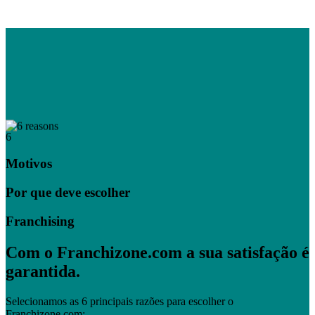
6
Motivos
Por que deve escolher
Franchising
Com o Franchizone.com a sua satisfação é
garantida.
Selecionamos as 6 principais razões para escolher o
Franchizone.com: