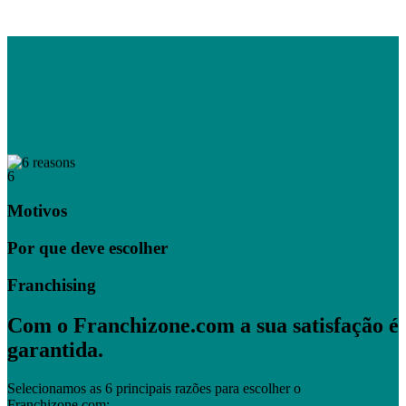
6
Motivos
Por que deve escolher
Franchising
Com o Franchizone.com a sua satisfação é
garantida.
Selecionamos as 6 principais razões para escolher o
Franchizone.com: