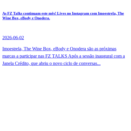
As FZ Talks continuam este mês! Lives no Instagram com Imoestrela, The
Wine Box, eBody e Onodera.
2026-06-02
Imoestrela, The Wine Box, eBody e Onodera são as próximas
marcas a participar nas FZ TALKS Após a sessão inaugural com a
Janela Crédito, que abriu o novo ciclo de conversas...