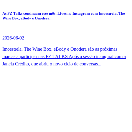
As FZ Talks continuam este mês! Lives no Instagram com Imoestrela, The
Wine Box, eBody e Onodera.
2026-06-02
Imoestrela, The Wine Box, eBody e Onodera são as próximas
marcas a participar nas FZ TALKS Após a sessão inaugural com a
Janela Crédito, que abriu o novo ciclo de conversas...