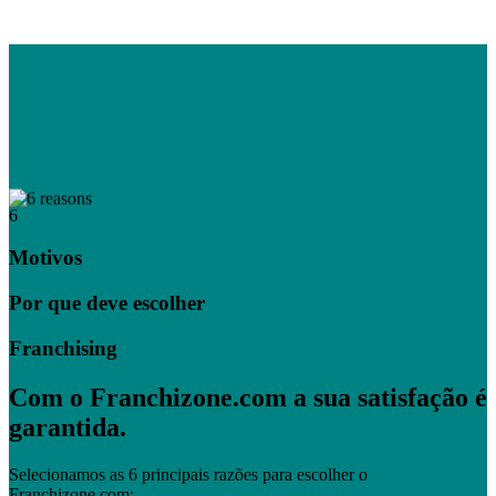
6
Motivos
Por que deve escolher
Franchising
Com o Franchizone.com a sua satisfação é
garantida.
Selecionamos as 6 principais razões para escolher o
Franchizone.com: