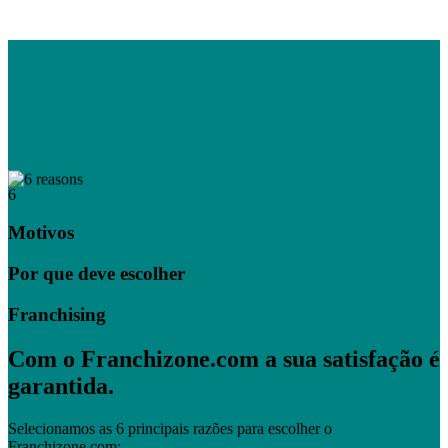
6
Motivos
Por que deve escolher
Franchising
Com o Franchizone.com a sua satisfação é
garantida.
Selecionamos as 6 principais razões para escolher o
Franchizone.com: