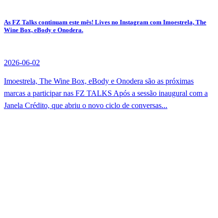
As FZ Talks continuam este mês! Lives no Instagram com Imoestrela, The
Wine Box, eBody e Onodera.
2026-06-02
Imoestrela, The Wine Box, eBody e Onodera são as próximas
marcas a participar nas FZ TALKS Após a sessão inaugural com a
Janela Crédito, que abriu o novo ciclo de conversas...