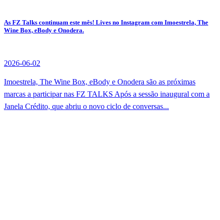
As FZ Talks continuam este mês! Lives no Instagram com Imoestrela, The
Wine Box, eBody e Onodera.
2026-06-02
Imoestrela, The Wine Box, eBody e Onodera são as próximas
marcas a participar nas FZ TALKS Após a sessão inaugural com a
Janela Crédito, que abriu o novo ciclo de conversas...