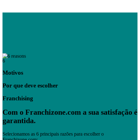
6
Motivos
Por que deve escolher
Franchising
Com o Franchizone.com a sua satisfação é
garantida.
Selecionamos as 6 principais razões para escolher o
Franchizone.com: