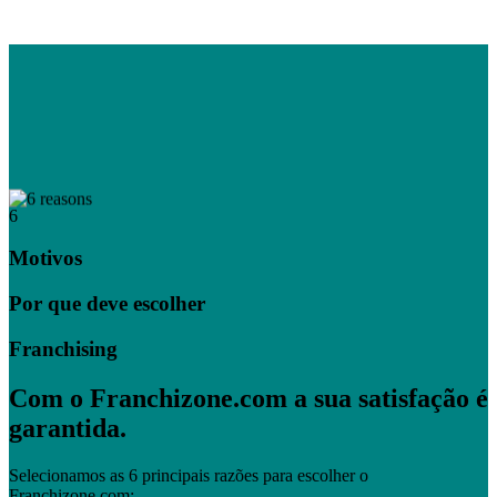
6
Motivos
Por que deve escolher
Franchising
Com o Franchizone.com a sua satisfação é
garantida.
Selecionamos as 6 principais razões para escolher o
Franchizone.com: