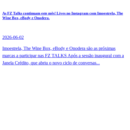
As FZ Talks continuam este mês! Lives no Instagram com Imoestrela, The
Wine Box, eBody e Onodera.
2026-06-02
Imoestrela, The Wine Box, eBody e Onodera são as próximas
marcas a participar nas FZ TALKS Após a sessão inaugural com a
Janela Crédito, que abriu o novo ciclo de conversas...