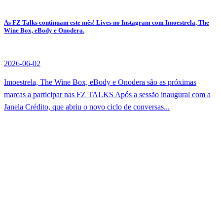
As FZ Talks continuam este mês! Lives no Instagram com Imoestrela, The
Wine Box, eBody e Onodera.
2026-06-02
Imoestrela, The Wine Box, eBody e Onodera são as próximas
marcas a participar nas FZ TALKS Após a sessão inaugural com a
Janela Crédito, que abriu o novo ciclo de conversas...