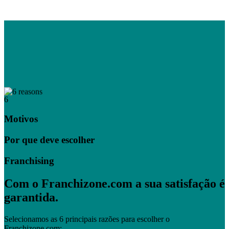
6
Motivos
Por que deve escolher
Franchising
Com o Franchizone.com a sua satisfação é
garantida.
Selecionamos as 6 principais razões para escolher o
Franchizone.com: