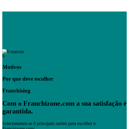
6
Motivos
Por que deve escolher
Franchising
Com o Franchizone.com a sua satisfação é
garantida.
Selecionamos as 6 principais razões para escolher o
Franchizone.com: