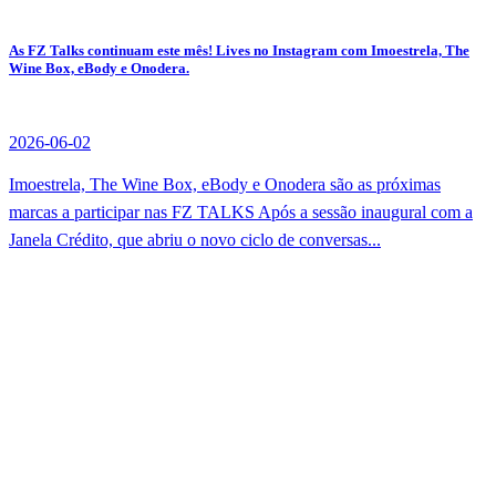
As FZ Talks continuam este mês! Lives no Instagram com Imoestrela, The
Wine Box, eBody e Onodera.
2026-06-02
Imoestrela, The Wine Box, eBody e Onodera são as próximas
marcas a participar nas FZ TALKS Após a sessão inaugural com a
Janela Crédito, que abriu o novo ciclo de conversas...