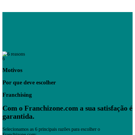
6
Motivos
Por que deve escolher
Franchising
Com o Franchizone.com a sua satisfação é
garantida.
Selecionamos as 6 principais razões para escolher o
Franchizone.com: