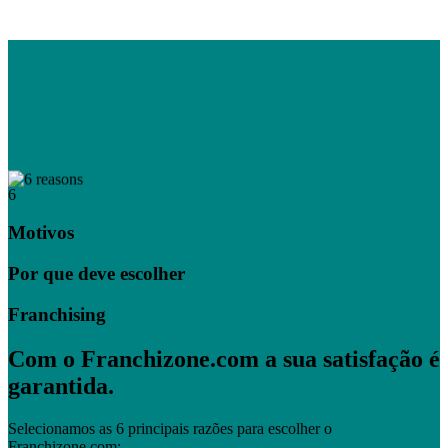
6
Motivos
Por que deve escolher
Franchising
Com o Franchizone.com a sua satisfação é
garantida.
Selecionamos as 6 principais razões para escolher o
Franchizone.com: