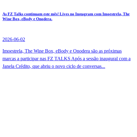
As FZ Talks continuam este mês! Lives no Instagram com Imoestrela, The
Wine Box, eBody e Onodera.
2026-06-02
Imoestrela, The Wine Box, eBody e Onodera são as próximas
marcas a participar nas FZ TALKS Após a sessão inaugural com a
Janela Crédito, que abriu o novo ciclo de conversas...