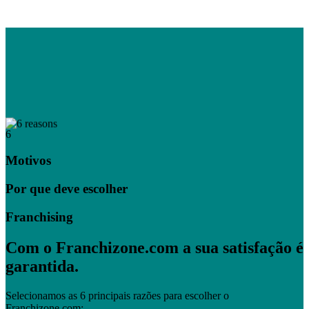
6
Motivos
Por que deve escolher
Franchising
Com o Franchizone.com a sua satisfação é
garantida.
Selecionamos as 6 principais razões para escolher o
Franchizone.com: