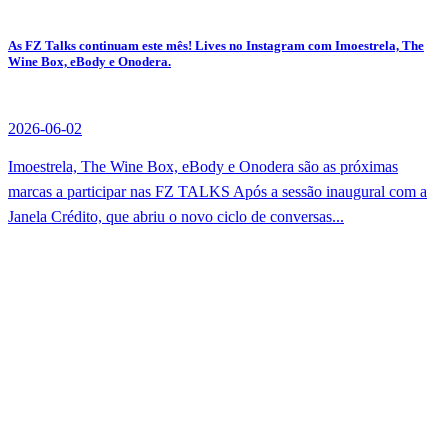
As FZ Talks continuam este mês! Lives no Instagram com Imoestrela, The
Wine Box, eBody e Onodera.
2026-06-02
Imoestrela, The Wine Box, eBody e Onodera são as próximas
marcas a participar nas FZ TALKS Após a sessão inaugural com a
Janela Crédito, que abriu o novo ciclo de conversas...