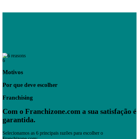
6
Motivos
Por que deve escolher
Franchising
Com o Franchizone.com a sua satisfação é
garantida.
Selecionamos as 6 principais razões para escolher o
Franchizone.com: