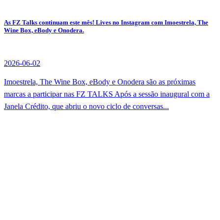
As FZ Talks continuam este mês! Lives no Instagram com Imoestrela, The
Wine Box, eBody e Onodera.
2026-06-02
Imoestrela, The Wine Box, eBody e Onodera são as próximas
marcas a participar nas FZ TALKS Após a sessão inaugural com a
Janela Crédito, que abriu o novo ciclo de conversas...