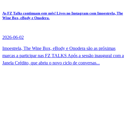
As FZ Talks continuam este mês! Lives no Instagram com Imoestrela, The
Wine Box, eBody e Onodera.
2026-06-02
Imoestrela, The Wine Box, eBody e Onodera são as próximas
marcas a participar nas FZ TALKS Após a sessão inaugural com a
Janela Crédito, que abriu o novo ciclo de conversas...