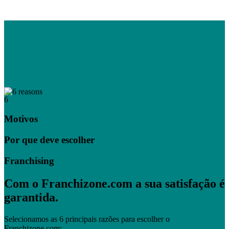
6
Motivos
Por que deve escolher
Franchising
Com o Franchizone.com a sua satisfação é
garantida.
Selecionamos as 6 principais razões para escolher o
Franchizone.com: