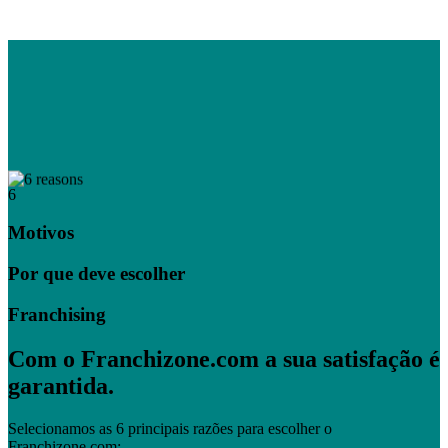
6
Motivos
Por que deve escolher
Franchising
Com o Franchizone.com a sua satisfação é
garantida.
Selecionamos as 6 principais razões para escolher o
Franchizone.com: