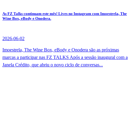
As FZ Talks continuam este mês! Lives no Instagram com Imoestrela, The
Wine Box, eBody e Onodera.
2026-06-02
Imoestrela, The Wine Box, eBody e Onodera são as próximas
marcas a participar nas FZ TALKS Após a sessão inaugural com a
Janela Crédito, que abriu o novo ciclo de conversas...