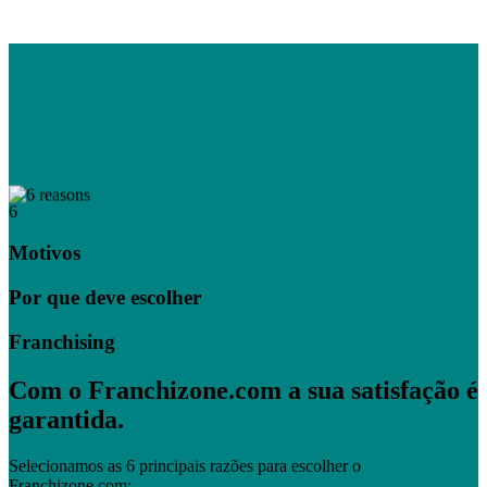
6
Motivos
Por que deve escolher
Franchising
Com o Franchizone.com a sua satisfação é
garantida.
Selecionamos as 6 principais razões para escolher o
Franchizone.com: