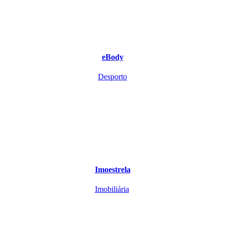
eBody
Desporto
Imoestrela
Imobiliária