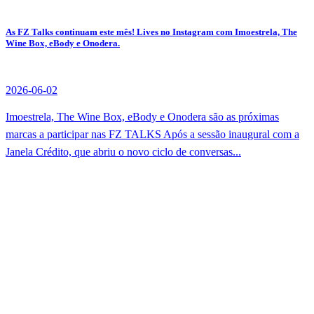
As FZ Talks continuam este mês! Lives no Instagram com Imoestrela, The
Wine Box, eBody e Onodera.
2026-06-02
Imoestrela, The Wine Box, eBody e Onodera são as próximas
marcas a participar nas FZ TALKS Após a sessão inaugural com a
Janela Crédito, que abriu o novo ciclo de conversas...