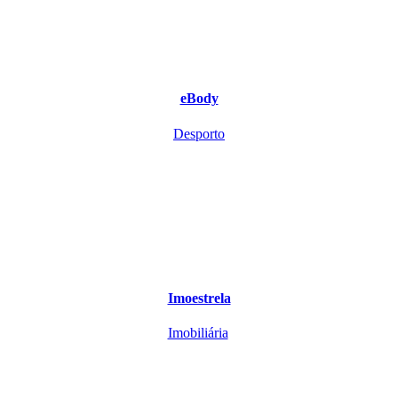
eBody
Desporto
Imoestrela
Imobiliária