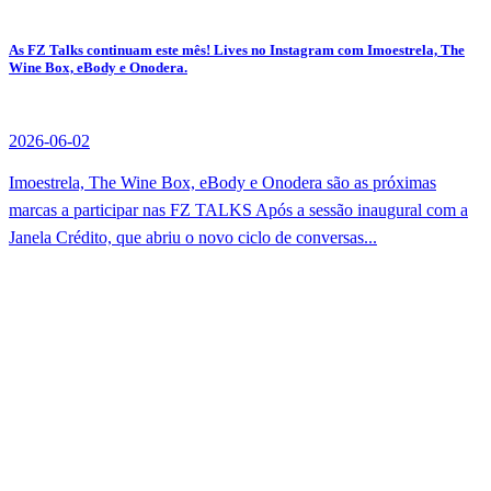
As FZ Talks continuam este mês! Lives no Instagram com Imoestrela, The
Wine Box, eBody e Onodera.
2026-06-02
Imoestrela, The Wine Box, eBody e Onodera são as próximas
marcas a participar nas FZ TALKS Após a sessão inaugural com a
Janela Crédito, que abriu o novo ciclo de conversas...