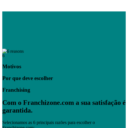
6
Motivos
Por que deve escolher
Franchising
Com o Franchizone.com a sua satisfação é
garantida.
Selecionamos as 6 principais razões para escolher o
Franchizone.com: