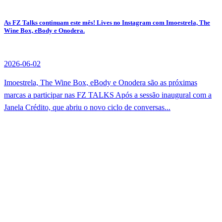
As FZ Talks continuam este mês! Lives no Instagram com Imoestrela, The
Wine Box, eBody e Onodera.
2026-06-02
Imoestrela, The Wine Box, eBody e Onodera são as próximas
marcas a participar nas FZ TALKS Após a sessão inaugural com a
Janela Crédito, que abriu o novo ciclo de conversas...