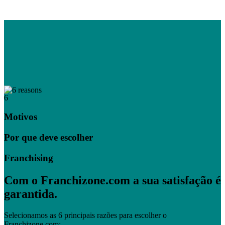
6
Motivos
Por que deve escolher
Franchising
Com o Franchizone.com a sua satisfação é
garantida.
Selecionamos as 6 principais razões para escolher o
Franchizone.com: