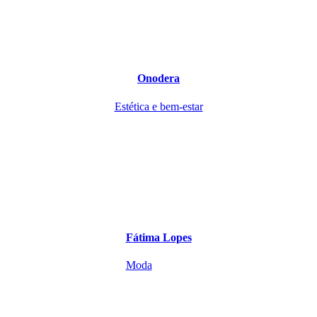
Onodera
Estética e bem-estar
Fátima Lopes
Moda