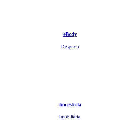
eBody
Desporto
Imoestrela
Imobiliária