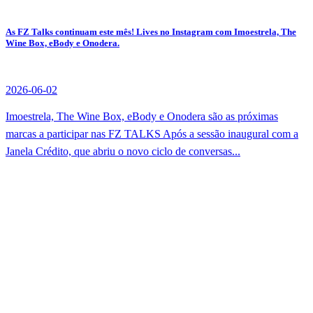
As FZ Talks continuam este mês! Lives no Instagram com Imoestrela, The
Wine Box, eBody e Onodera.
2026-06-02
Imoestrela, The Wine Box, eBody e Onodera são as próximas
marcas a participar nas FZ TALKS Após a sessão inaugural com a
Janela Crédito, que abriu o novo ciclo de conversas...