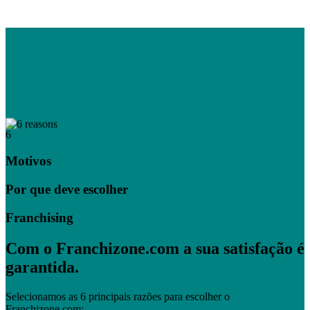
6
Motivos
Por que deve escolher
Franchising
Com o Franchizone.com a sua satisfação é
garantida.
Selecionamos as 6 principais razões para escolher o
Franchizone.com: