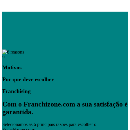
6
Motivos
Por que deve escolher
Franchising
Com o Franchizone.com a sua satisfação é
garantida.
Selecionamos as 6 principais razões para escolher o
Franchizone.com: