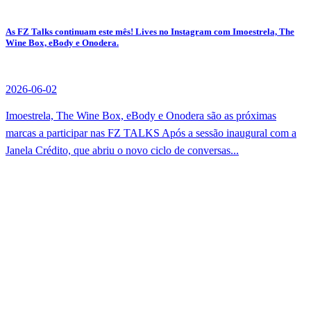
As FZ Talks continuam este mês! Lives no Instagram com Imoestrela, The
Wine Box, eBody e Onodera.
2026-06-02
Imoestrela, The Wine Box, eBody e Onodera são as próximas
marcas a participar nas FZ TALKS Após a sessão inaugural com a
Janela Crédito, que abriu o novo ciclo de conversas...