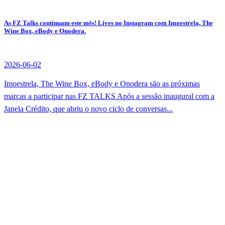
As FZ Talks continuam este mês! Lives no Instagram com Imoestrela, The
Wine Box, eBody e Onodera.
2026-06-02
Imoestrela, The Wine Box, eBody e Onodera são as próximas
marcas a participar nas FZ TALKS Após a sessão inaugural com a
Janela Crédito, que abriu o novo ciclo de conversas...