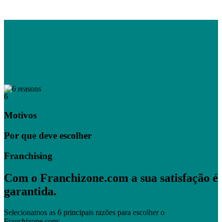
6
Motivos
Por que deve escolher
Franchising
Com o Franchizone.com a sua satisfação é
garantida.
Selecionamos as 6 principais razões para escolher o
Franchizone.com: