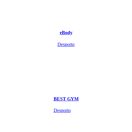
eBody
Desporto
BEST GYM
Desporto