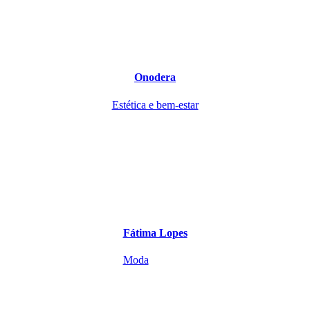
Onodera
Estética e bem-estar
Fátima Lopes
Moda