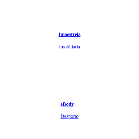
Imoestrela
Imobiliária
eBody
Desporto