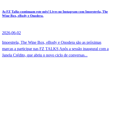
As FZ Talks continuam este mês! Lives no Instagram com Imoestrela, The
Wine Box, eBody e Onodera.
2026-06-02
Imoestrela, The Wine Box, eBody e Onodera são as próximas
marcas a participar nas FZ TALKS Após a sessão inaugural com a
Janela Crédito, que abriu o novo ciclo de conversas...