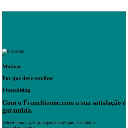
6
Motivos
Por que deve escolher
Franchising
Com o Franchizone.com a sua satisfação é
garantida.
Selecionamos as 6 principais razões para escolher o
Franchizone.com: